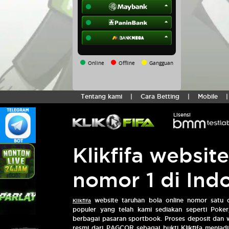
Online
Offline
Gangguan
Tentang kami
|
Cara Betting
|
Mobile
|
Lisensi
Klikfifa websit
nomor 1 di Ind
website taruhan bola online nomor satu
Klikfifa
populer yang telah kami sediakan seperti Poker,
berbagai pasaran sportbook. Proses deposit dan w
resmi dari PAGCOR sebagai bukti Klikfifa menjad