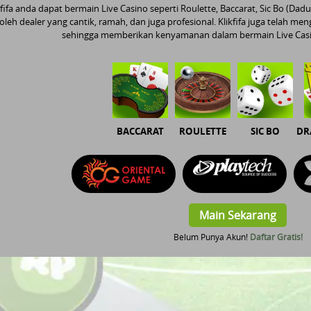
kfifa anda dapat bermain Live Casino seperti Roulette, Baccarat, Sic Bo (Dadu
 oleh dealer yang cantik, ramah, dan juga profesional. Klikfifa juga telah me
sehingga memberikan kenyamanan dalam bermain Live Casi
BACCARAT
ROULETTE
SIC BO
DR
Main Sekarang
Belum Punya Akun!
Daftar Gratis!