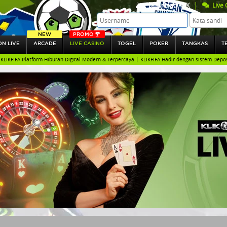
|
Download APK
Live 
NEW
PROMO
DN LIVE
ARCADE
LIVE CASINO
TOGEL
POKER
TANGKAS
T
FIFA Platform Hiburan Digital Modern & Terpercaya | KLIKFIFA Hadir dengan sistem Depos