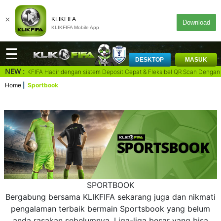
×
KLIKFIFA
Download
KLIKFIFA Mobile App
☰
DESKTOP
MASUK
NEW :
percaya | KLIKFIFA Hadir dengan sistem Deposit Cepat & Fleksibel QR Scan D
DAFTAR
MASUK
Home
Sportbook
Beranda
Deposit
Games
ROMO
Sportbook
SPORTBOOK
Bergabung bersama KLIKFIFA sekarang juga dan nikmati
ROMO
pengalaman terbaik bermain Sportsbook yang belum
E-Sport
anda rasakan sebelumnya. Liga-liga besar yang bisa